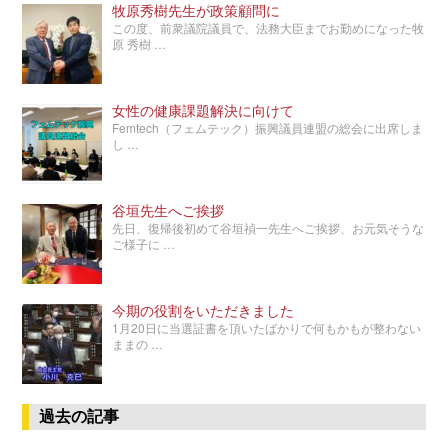
牧原秀樹先生が政策顧問に
この度、前衆議院議員で、法務大臣までお勤めになった牧
原 秀樹 …
女性の健康課題解決に向けて
Femtech（フェムテック）振興議員連盟の総会に出席しま
し …
谷垣先生へご挨拶
先日、復帰後初めて谷垣禎一先生へご挨拶、お元気そうな
ご様子に …
今期の役割をいただきました
1月20日に当選証書を頂いたばかりで何もかもが整わない
ままの …
過去の記事