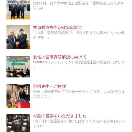
2月14日、日本理学療法士連盟主催「理学療法士の未来を
語る会 …
牧原秀樹先生が政策顧問に
この度、前衆議院議員で、法務大臣までお勤めになった牧
原 秀樹 …
女性の健康課題解決に向けて
Femtech（フェムテック）振興議員連盟の総会に出席しま
し …
谷垣先生へご挨拶
先日、復帰後初めて谷垣禎一先生へご挨拶、お元気そうな
ご様子に …
今期の役割をいただきました
1月20日に当選証書を頂いたばかりで何もかもが整わない
ままの …